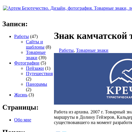
Записи:
Знак камчатской 
Работы
(47)
Сайты и
шаблоны
(8)
Работы
,
Товарные знаки
Товарные
знаки
(39)
Фотографии
(5)
Пейзажи
(1)
Путешествия
(2)
Панорамы
(2)
Жизнь
(3)
Страницы:
Работа из архива. 2007 г. Товарный 
маршруты в Долину Гейзеров, Кальдер
Обо мне
существовавшего на момент разработк