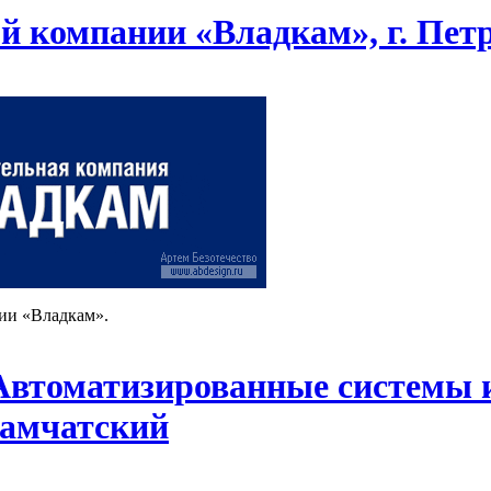
ой компании «Владкам», г. Пе
ии «Владкам».
втоматизированные системы и 
амчатский