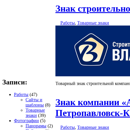
Знак строительн
Работы
,
Товарные знаки
Записи:
Товарный знак строительной компан
Работы
(47)
Знак компании «А
Сайты и
шаблоны
(8)
Товарные
Петропавловск-К
знаки
(39)
Фотографии
(5)
Панорамы
(2)
Работы
,
Товарные знаки