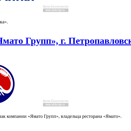
ка».
Ямато Групп», г. Петропавлов
знак компании «Ямато Групп», владельца ресторана «Ямато».