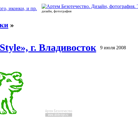
дизайн, фотография
аки
»
tyle», г. Владивосток
9 июля 2008